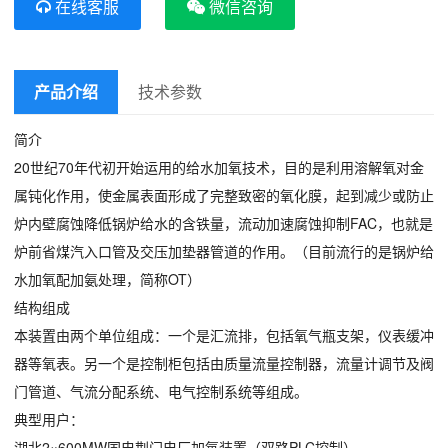
在线客服
微信咨询
产品介绍
技术参数
简介
20世纪70年代初开始运用的给水加氧技术，目的是利用溶解氧对金
属钝化作用，使金属表面形成了完整致密的氧化膜，起到减少或防止
炉内壁腐蚀降低锅炉给水的含铁量，流动加速腐蚀抑制FAC，也就是
炉前省煤汽入口管及交压加垫器管道的作用。（目前流行的是锅炉给
水加氧配加氨处理，简称OT）
结构组成
本装置由两个单位组成：一个是汇流排，包括氧气瓶支架，仪表缓冲
器等氧表。另一个是控制柜包括由质量流量控制器，流量计调节及阀
门管道、气流分配系统、电气控制系统等组成。
典型用户：
湖北2×600MW国电荆门电厂加氧装置（双路PLC控制）