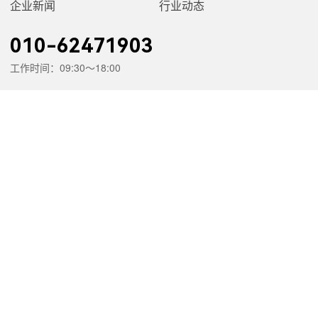
企业新闻
行业动态
010-62471903
工作时间：09:30～18:00
公司地址：北京市海淀区绿地中央广场
公司邮箱：huadian@263.net
销售支持
技术支持
返回顶部
Copyright © 2026 北京边华电化学分析仪器有限公司 未经书面授权