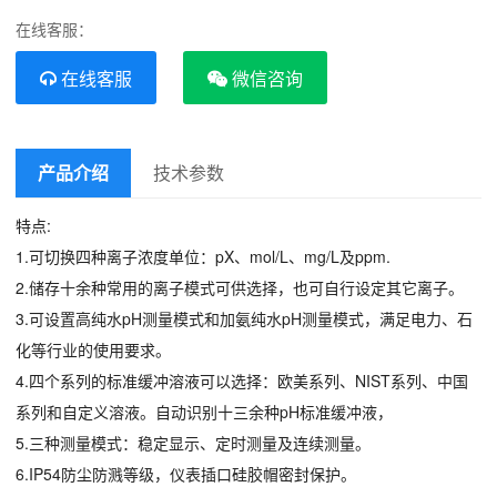
在线客服：
在线客服
微信咨询
产品介绍
技术参数
特点:
1.可切换四种离子浓度单位：pX、mol/L、mg/L及ppm.
2.储存十余种常用的离子模式可供选择，也可自行设定其它离子。
3.可设置高纯水pH测量模式和加氨纯水pH测量模式，满足电力、石
化等行业的使用要求。
4.四个系列的标准缓冲溶液可以选择：欧美系列、NIST系列、中国
系列和自定义溶液。自动识别十三余种pH标准缓冲液，
5.三种测量模式：稳定显示、定时测量及连续测量。
6.IP54防尘防溅等级，仪表插口硅胶帽密封保护。